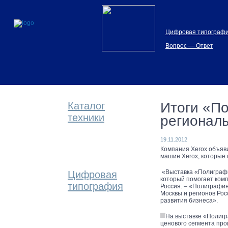
Цифровая типограф
Вопрос — Ответ
Итоги «По
Каталог
техники
регионал
19.11.2012
Компания Xerox объяви
машин Xerox, которые 
«Выставка «Полиграфи
Цифровая
который помогает комп
типография
Россия. – «Полиграфин
Москвы и регионов Рос
развития бизнеса».
На выставке «Полигр
ценового сегмента пр