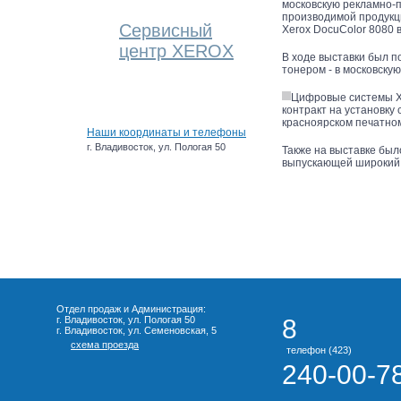
московскую рекламно-п
производимой продукци
Сервисный
Xerox DocuColor 8080 
центр XEROX
В ходе выставки был п
тонером - в московск
Цифровые системы Xe
контракт на установку
красноярском печатно
Наши координаты и телефоны
г. Владивосток, ул. Пологая 50
Также на выставке бы
выпускающей широкий 
Отдел продаж и Администрация:
г. Владивосток, ул. Пологая 50
8
г. Владивосток, ул. Семеновская, 5
схема проезда
телефон (423)
240-00-7