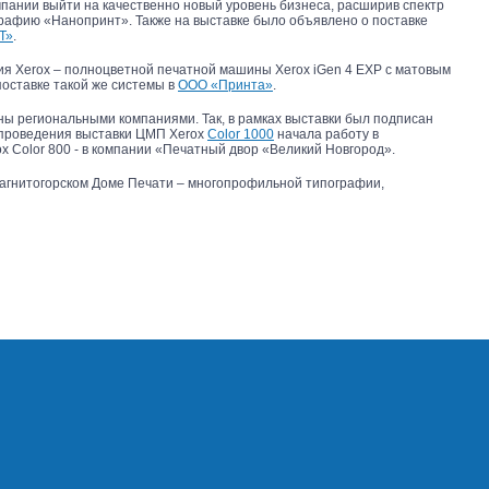
пании выйти на качественно новый уровень бизнеса, расширив спектр
графию «Нанопринт». Также на выставке было объявлено о поставке
Т»
.
ия Xerox – полноцветной печатной машины Xerox iGen 4 EXP с матовым
поставке такой же системы в
ООО «Принта»
.
ны региональными компаниями. Так, в рамках выставки был подписан
 проведения выставки ЦМП Xerox
Color 1000
начала работу в
 Color 800 - в компании «Печатный двор «Великий Новгород».
агнитогорском Доме Печати – многопрофильной типографии,