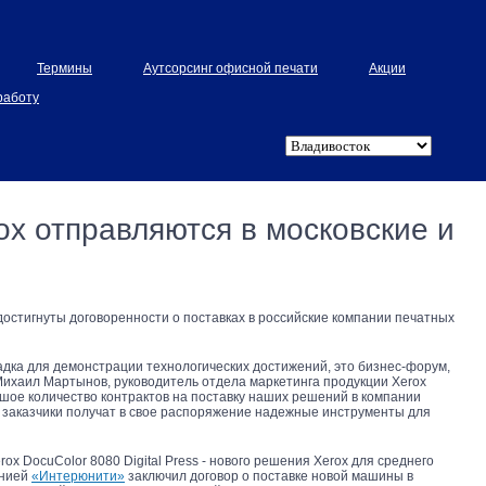
Термины
Аутсорсинг офисной печати
Акции
работу
x отправляются в московские и
остигнуты договоренности о поставках в российские компании печатных
ка для демонстрации технологических достижений, это бизнес-форум,
 Михаил Мартынов, руководитель отдела маркетинга продукции Xerox
ьшое количество контрактов на поставку наших решений в компании
 заказчики получат в свое распоряжение надежные инструменты для
 DocuColor 8080 Digital Press - нового решения Xerox для среднего
анией
«Интерюнити»
заключил договор о поставке новой машины в