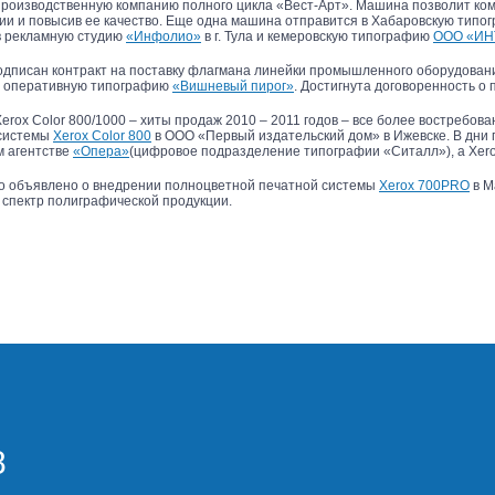
роизводственную компанию полного цикла «Вест-Арт». Машина позволит ком
и и повысив ее качество. Еще одна машина отправится в Хабаровскую типо
в рекламную студию
«Инфолио»
в г. Тула и кемеровскую типографию
ООО «ИН
одписан контракт на поставку флагмана линейки промышленного оборудован
ую оперативную типографию
«Вишневый пирог»
. Достигнута договоренность о 
rox Color 800/1000 – хиты продаж 2010 – 2011 годов – все более востребова
 системы
Xerox Color 800
в ООО «Первый издательский дом» в Ижевске. В дни
м агентстве
«Опера»
(цифровое подразделение типографии «Ситалл»), а Xerox
ло объявлено о внедрении полноцветной печатной системы
Xerox 700PRO
в М
спектр полиграфической продукции.
8