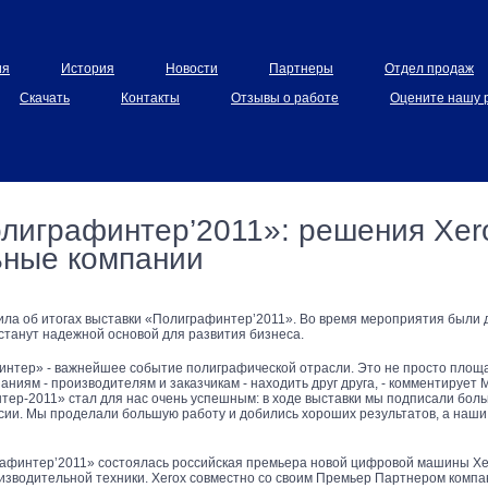
ия
История
Новости
Партнеры
Отдел продаж
Cкачать
Контакты
Отзывы о работе
Оцените нашу 
лиграфинтер’2011»: решения Xero
ьные компании
ла об итогах выставки «Полиграфинтер’2011». Во время мероприятия были д
станут надежной основой для развития бизнеса.
нтер» - важнейшее событие полиграфической отрасли. Это не просто площад
аниям - производителям и заказчикам - находить друг друга, - комментирует
тер-2011» стал для нас очень успешным: в ходе выставки мы подписали бол
сии. Мы проделали большую работу и добились хороших результатов, а наши
афинтер’2011» состоялась российская премьера новой цифровой машины Xerox
оизводительной техники. Xerox совместно со своим Премьер Партнером комп