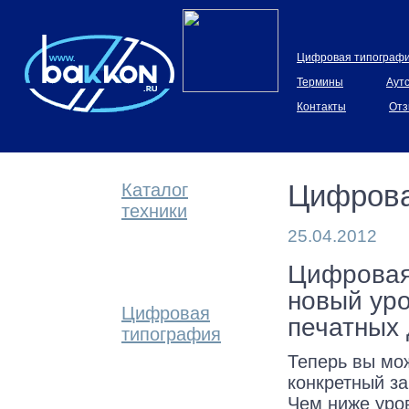
Цифровая типограф
Термины
Аут
Контакты
Отз
Цифрова
Каталог
техники
25.04.2012
Цифровая
новый ур
Цифровая
печатных 
типография
Теперь вы мо
конкретный за
Чем ниже уро