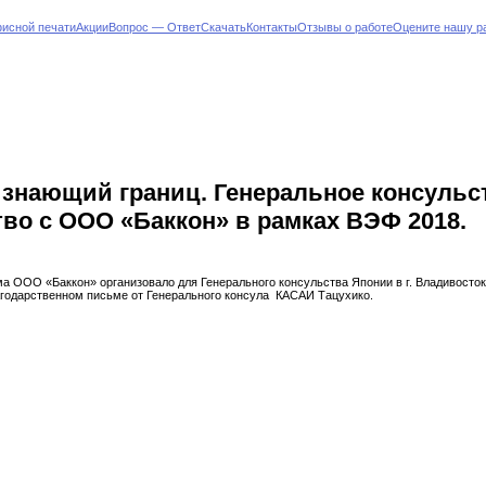
фисной печати
Акции
Вопрос — Ответ
Cкачать
Контакты
Отзывы о работе
Оцените нашу р
знающий границ. Генеральное консульст
во с ООО «Баккон» в рамках ВЭФ 2018.
а ООО «Баккон» организовало для Генерального консульства Японии в г. Владивосток
агодарственном письме от Генерального консула КАСАИ Тацухико.