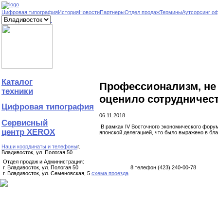
Цифровая типография
История
Новости
Партнеры
Отдел продаж
Термины
Аутсорсинг о
Каталог
Профессионализм, не 
техники
оценило сотрудничест
Цифровая типография
06.11.2018
Сервисный
В рамках IV Восточного экономического форум
центр XEROX
японской делегацией, что было выражено в бл
Наши координаты и телефоны
г.
Владивосток, ул. Пологая 50
Отдел продаж и Администрация:
г. Владивосток, ул. Пологая 50
8
телефон (423)
240-00-78
г. Владивосток, ул. Семеновская, 5
схема проезда