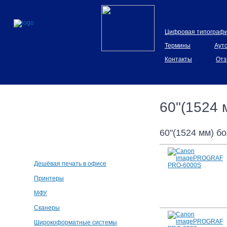
Цифровая типограф
Термины
Аут
Контакты
Отз
60"(1524
Каталог
техники
60"(1524 мм) б
Дешёвая печать в офисе
Принтеры
МФУ
Сканеры
Широкоформатные системы