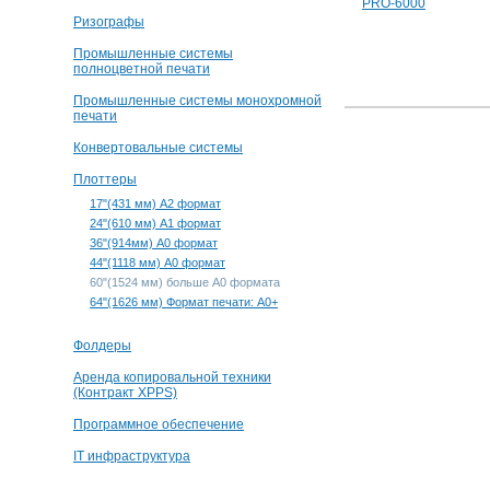
Ризографы
Промышленные системы
полноцветной печати
Промышленные системы монохромной
печати
Конвертовальные системы
Плоттеры
17"(431 мм) А2 формат
24"(610 мм) А1 формат
36"(914мм) А0 формат
44"(1118 мм) А0 формат
60"(1524 мм) больше А0 формата
64"(1626 мм) Формат печати: A0+
Фолдеры
Аренда копировальной техники
(Контракт XPPS)
Программное обеспечение
IT инфраструктура